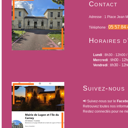
Contact
Adresse : 1 Place Jean M
05 57 84 
Téléphone :
Horaires d
Lundi
: 8h30 - 12h00 
h00 - 12
Mercredi
: 9
h30 - 12h
Vendredi
: 8
Suivez-nous 
📢 Suivez-nous sur le
Faceboo
Retrouvez toutes nos informa
Restez connectés pour ne ri