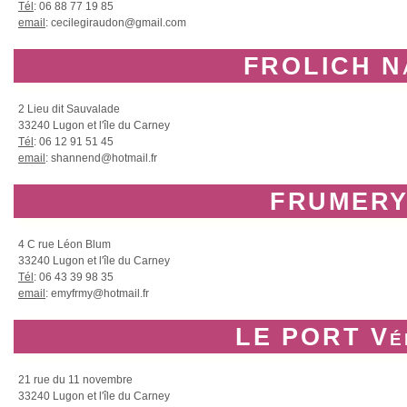
Tél
: 06 88 77 19 85
email
: cecilegiraudon@gmail.com
FROLICH Na
2 Lieu dit Sauvalade
33240 Lugon et l'île du Carney
Tél
: 06 12 91 51 45
email
: shannend@hotmail.fr
FRUMERY
4 C rue Léon Blum
33240 Lugon et l'île du Carney
Tél
: 06 43 39 98 35
email
: emyfrmy@hotmail.fr
LE PORT Vé
21 rue du 11 novembre
33240 Lugon et l'île du Carney