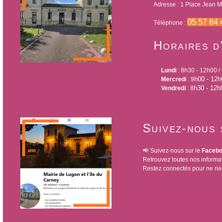
Adresse : 1 Place Jean Mo
05 57 84 
Téléphone :
Horaires d
Lundi
: 8h30 - 12h00 
h00 - 12h
Mercredi
: 9
h30 - 12h
Vendredi
: 8
Suivez-nous 
📢 Suivez-nous sur le
Faceboo
Retrouvez toutes nos informa
Restez connectés pour ne ri