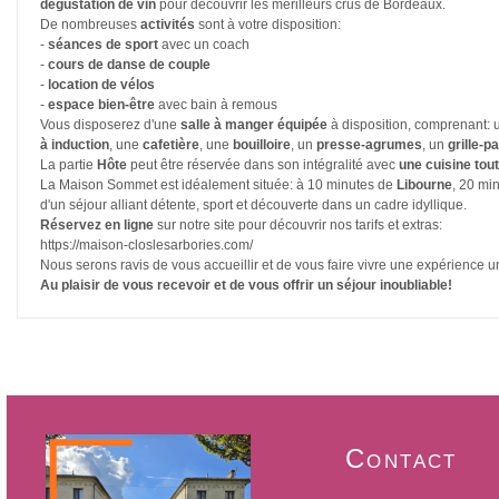
dégustation de vin
pour découvrir les merilleurs crus de Bordeaux.
De nombreuses
activités
sont à votre disposition:
-
séances de sport
avec un coach
-
cours de danse de couple
-
location de vélos
-
espace bien-être
avec bain à remous
Vous disposerez d'une
salle à manger équipée
à disposition, comprenant:
à induction
, une
cafetière
, une
bouilloire
, un
presse-agrumes
, un
grille-pa
La partie
Hôte
peut être réservée dans son intégralité avec
une cuisine tou
La Maison Sommet est idéalement située: à 10 minutes de
Libourne
, 20 mi
d'un séjour alliant détente, sport et découverte dans un cadre idyllique.
Réservez en ligne
sur notre site pour découvrir nos tarifs et extras:
https://maison-closlesarbories.com/
Nous serons ravis de vous accueillir et de vous faire vivre une expérience
Au plaisir de vous recevoir et de vous offrir un séjour inoubliable!
Contact