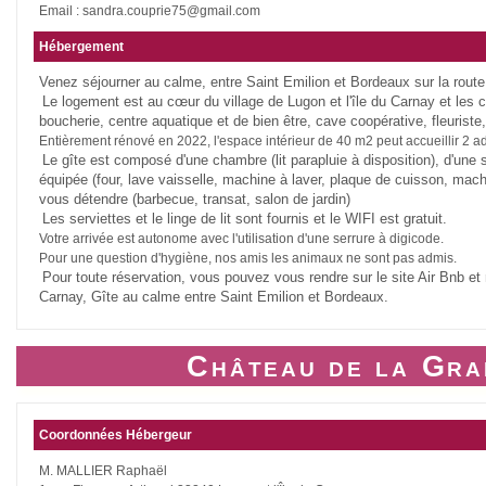
Email : sandra.couprie75@gmail.com
Hébergement
Venez séjourner au calme, entre Saint Emilion et Bordeaux sur la route
Le logement est au cœur du village de Lugon et l'île du Carnay et les
boucherie, centre aquatique et de bien être, cave coopérative, fleuriste
Entièrement rénové en 2022, l'espace intérieur de 40 m2 peut accueillir 2 ad
Le gîte est composé d'une chambre (lit parapluie à disposition), d'une
équipée (four, lave vaisselle, machine à laver, plaque de cuisson, mach
vous détendre (barbecue, transat, salon de jardin)
Les serviettes et le linge de lit sont fournis et le WIFI est gratuit.
Votre arrivée est autonome avec l'utilisation d'une serrure à digicode.
Pour une question d'hygiène, nos amis les animaux ne sont pas admis.
Pour toute réservation, vous pouvez vous rendre sur le site Air Bnb et n
Carnay, Gîte au calme entre Saint Emilion et Bordeaux.
Château de la Gra
Coordonnées Hébergeur
M. MALLIER Raphaël