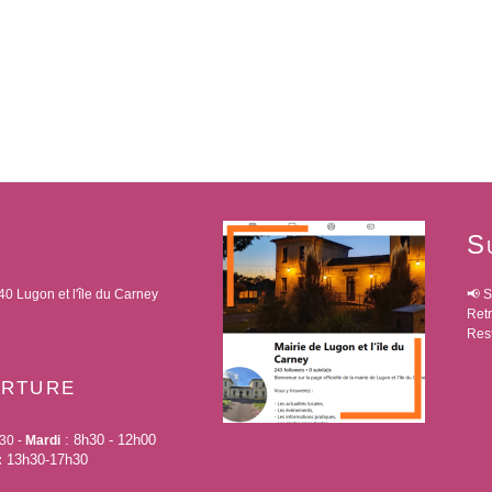
S
40 Lugon et l'île du Carney
📢 S
Retr
Rest
erture
:
8h30 - 12h00
30 -
Mardi
13h30-17h30
: