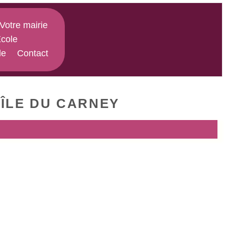
Votre mairie
cole
le
Contact
'ÎLE DU CARNEY