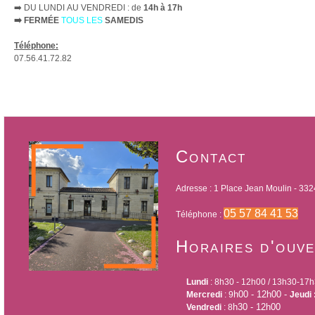
➡️
DU LUNDI AU VENDREDI : de
14h à 17h
➡️
FERMÉE
TOUS LES
SAMEDIS
Téléphone:
07.56.41.72.82
Contact
Adresse : 1 Place Jean Moulin - 332
05 57 84 41 53
Téléphone :
Horaires d'ouv
Lundi
: 8h30 - 12h00 / 13h30-17h
h00 - 12h00 -
Mercredi
: 9
Jeudi 
h30 - 12h00
Vendredi
: 8