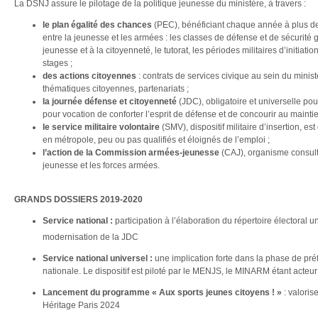
La DSNJ assure le pilotage de la politique jeunesse du ministère, à travers :
le plan égalité des chances
(PEC), bénéficiant chaque année à plus de 
entre la jeunesse et les armées : les classes de défense et de sécurité g
jeunesse et à la citoyenneté, le tutorat, les périodes militaires d’initiat
stages ;
des actions citoyennes
: contrats de services civique au sein du minis
thématiques citoyennes, partenariats ;
la journée défense et citoyenneté
(JDC), obligatoire et universelle po
pour vocation de conforter l’esprit de défense et de concourir au maintie
le service militaire volontaire
(SMV), dispositif militaire d’insertion, e
en métropole, peu ou pas qualifiés et éloignés de l’emploi ;
l’action de la Commission armées-jeunesse
(CAJ), organisme consulta
jeunesse et les forces armées.
GRANDS DOSSIERS 2019-2020
Service national :
participation à l’élaboration du répertoire électoral u
modernisation de la JDC
Service national universel :
une implication forte dans la phase de pré
nationale. Le dispositif est piloté par le MENJS, le MINARM étant acteur
Lancement du programme « Aux sports jeunes citoyens ! »
: valoris
Héritage Paris 2024