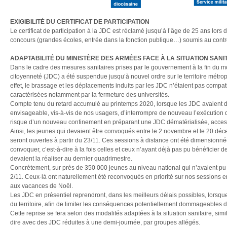
EXIGIBILIT
É
DU CERTIFICAT DE PARTICIPATION
Le certificat de participation à la JDC est réclamé jusqu’à l’âge de 25 ans lor
concours (grandes écoles, entrée dans la fonction publique…) soumis au contrôl
ADAPTABILIT
É DU MINISTÈRE DES ARMÉES FACE À LA SITUATION SANI
Dans le cadre des mesures sanitaires prises par le gouvernement à la fin du mo
citoyenneté (JDC) a été suspendue jusqu’à nouvel ordre sur le territoire métro
effet, le brassage et les déplacements induits par les JDC n’étaient pas compat
caractérisées notamment par la fermeture des universités.
Compte tenu du retard accumulé au printemps 2020, lorsque les JDC avaient dû 
envisageable, vis-à-vis de nos usagers, d’interrompre de nouveau l’exécution d
risque d’un nouveau confinement en préparant une JDC dématérialisée, access
Ainsi, les jeunes qui devaient être convoqués entre le 2 novembre et le 20 déc
seront ouvertes à partir du 23/11. Ces sessions à distance ont été dimensionn
convoquer, c’est-à-dire à la fois celles et ceux n’ayant déjà pas pu bénéficier 
devaient la réaliser au dernier quadrimestre.
Concrètement, sur près de 350 000 jeunes au niveau national qui n’avaient pu f
2/11. Ceux-là ont naturellement été reconvoqués en priorité sur nos sessions e
aux vacances de Noël.
Les JDC en présentiel reprendront, dans les meilleurs délais possibles, lorsq
du territoire, afin de limiter les conséquences potentiellement dommageables de
Cette reprise se fera selon des modalités adaptées à la situation sanitaire, simila
dire avec des JDC réduites à une demi-journée, par groupes allégés.