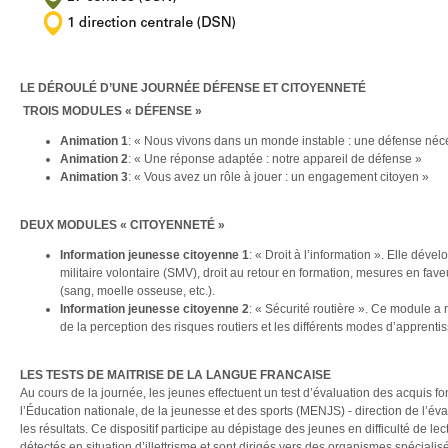
LE DÉROULÉ D’UNE JOURNÉE DÉFENSE ET CITOYENNETÉ
TROIS MODULES « DÉFENSE »
Animation 1
: « Nous vivons dans un monde instable : une défense néc
Animation 2
: « Une réponse adaptée : notre appareil de défense »
Animation 3
: « Vous avez un rôle à jouer : un engagement citoyen »
DEUX MODULES « CITOYENNETÉ »
Information jeunesse citoyenne 1
: « Droit à l’information ». Elle dével
militaire volontaire (SMV), droit au retour en formation, mesures en fave
(sang, moelle osseuse, etc.).
Information jeunesse citoyenne 2
: « Sécurité routière ». Ce module a r
de la perception des risques routiers et les différents modes d’apprenti
LES TESTS DE MAITRISE DE LA LANGUE FRANCAISE
Au cours de la journée, les jeunes effectuent un test d’évaluation des acquis 
l’Éducation nationale, de la jeunesse et des sports (MENJS) - direction de l’éva
les résultats. Ce dispositif participe au dépistage des jeunes en difficulté de 
détectés en situation d’illettrisme et sont dirigés vers des organismes spécialisés