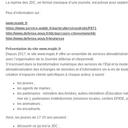
La reprise des JDC, en format classique d’une journée, est prévue pour septem
Plus d’information sur :
www.majdc.fr
https://www.service-public.fr/particuliers/vosdroits/F871
http://www.defense.gouv.fr/jdc/parcours-citoyennete/jdc
http://www.defense.gouv.fr/jeunesse
Présentation du site www.majdc.fr
Depuis 2017, le site www.majdc.fr offre un ensemble de services dématérialisé
avec l’organisation de la Journée défense et citoyenneté.
S’inscrivant dans la transformation numérique des services de l’État et la modern
dématérialisation des échanges de données et d’informations vis-à-vis de toute
création d’espaces clients spécifiques à chaque acteur, à savoir :
les jeunes ;
les agents de mairies ;
les partenaires : ministère des Armées, autres ministères (Éducation nati
mer etc.), partenaires institutionnels (missions locales, centres EPIDE
les animateurs ;
les encadrants.
Ainsi, les jeunes de 17-25 ans peuvent :
découvrir ce qu’est la JDC ;