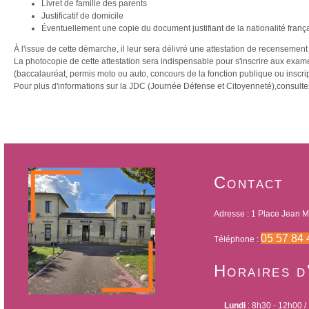
Livret de famille des parents
Justificatif de domicile
Éventuellement une copie du document justifiant de la nationalité franç
À l'issue de cette démarche, il leur sera délivré une attestation de recenseme
La photocopie de cette attestation sera indispensable pour s'inscrire aux exam
(baccalauréat, permis moto ou auto, concours de la fonction publique ou inscrip
Pour plus d'informations sur la JDC (Journée Défense et Citoyenneté),consultez
Contact
Adresse : 1 Place Jean Mo
05 57 84 
Téléphone :
Horaires d
Lundi
: 8h30 - 12h00 