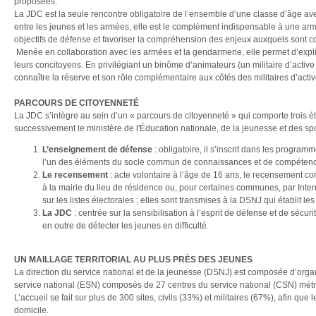
proposées.
La JDC est la seule rencontre obligatoire de l’ensemble d’une classe d’âge avec
entre les jeunes et les armées, elle est le complément indispensable à une ar
objectifs de défense et favoriser la compréhension des enjeux auxquels sont 
Menée en collaboration avec les armées et la gendarmerie, elle permet d’expli
leurs concitoyens. En privilégiant un binôme d‘animateurs (un militaire d’active
connaître la réserve et son rôle complémentaire aux côtés des militaires d’activ
PARCOURS DE CITOYENNET
É
La JDC s’intègre au sein d’un « parcours de citoyenneté » qui comporte trois é
successivement le ministère de l'Éducation nationale, de la jeunesse et des sp
L’enseignement de défense
: obligatoire, il s’inscrit dans les progr
l’un des éléments du socle commun de connaissances et de compétences q
Le recensement
: acte volontaire à l’âge de 16 ans, le recensement c
à la mairie du lieu de résidence ou, pour certaines communes, par Interne
sur les listes électorales ; elles sont transmises à la DSNJ qui établit l
La JDC
: centrée sur la sensibilisation à l’esprit de défense et de sécu
en outre de détecter les jeunes en difficulté.
UN MAILLAGE TERRITORIAL AU PLUS PR
È
S DES JEUNES
La direction du service national et de la jeunesse (DSNJ) est composée d’organ
service national (ESN) composés de 27 centres du service national (CSN) métro
L’accueil se fait sur plus de 300 sites, civils (33%) et militaires (67%), afin que
domicile.