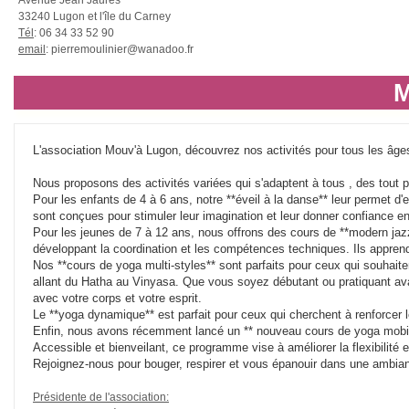
Avenue Jean Jaurès
33240 Lugon et l'île du Carney
Tél
: 06 34 33 52 90
email
: pierremoulinier@wanadoo.fr
L'association Mouv'à Lugon, découvrez nos activités pour tous les âge
Nous proposons des activités variées qui s'adaptent à tous , des tout p
Pour les enfants de 4 à 6 ans, notre **éveil à la danse** leur permet d
sont conçues pour stimuler leur imagination et leur donner confiance e
Pour les jeunes de 7 à 12 ans, nous offrons des cours de **modern jazz
développant la coordination et les compétences techniques. Ils appren
Nos **cours de yoga multi-styles** sont parfaits pour ceux qui souhaite
allant du Hatha au Vinyasa. Que vous soyez débutant ou pratiquant ava
avec votre corps et votre esprit.
Le **yoga dynamique** est parfait pour ceux qui cherchent à renforcer leu
Enfin, nous avons récemment lancé un ** nouveau cours de yoga mobili
Accessible et bienveilant, ce programme vise à améliorer la flexibilité e
Rejoignez-nous pour bouger, respirer et vous épanouir dans une ambian
Présidente de l'association: