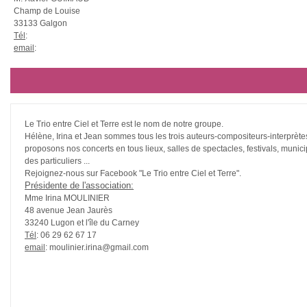
Champ de Louise
33133 Galgon
Tél
:
email
:
Le Trio entre Ciel et Terre est le nom de notre groupe.
Hélène, Irina et Jean sommes tous les trois auteurs-compositeurs-interprète
proposons nos concerts en tous lieux, salles de spectacles, festivals, munici
des particuliers ...
Rejoignez-nous sur Facebook "Le Trio entre Ciel et Terre".
Présidente de l'association:
Mme Irina MOULINIER
48 avenue Jean Jaurès
33240 Lugon et l'île du Carney
Tél
: 06 29 62 67 17
email
: moulinier.irina@gmail.com