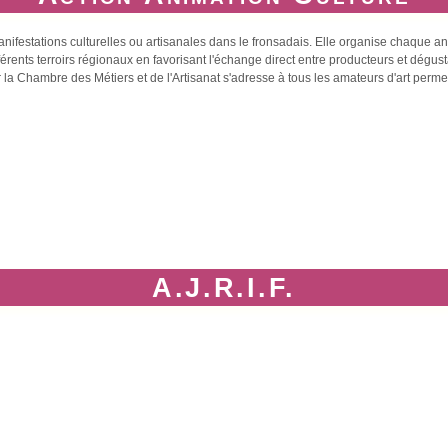
estations culturelles ou artisanales dans le fronsadais. Elle organise chaque a
ents terroirs régionaux en favorisant l'échange direct entre producteurs et dégust
r la Chambre des Métiers et de l'Artisanat s'adresse à tous les amateurs d'art perme
A.J.R.I.F.