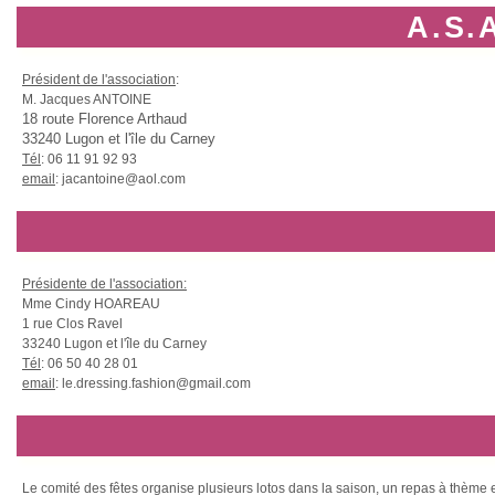
A.S.A
Président de l'association
:
M. Jacques ANTOINE
18 route Florence Arthaud
33240 Lugon et l'île du Carney
Tél
: 06 11 91 92 93
email
: jacantoine@aol.com
Présidente de l'association:
Mme Cindy HOAREAU
1 rue Clos Ravel
33240 Lugon et l'île du Carney
Tél
: 06 50 40 28 01
email
: le.dressing.fashion@gmail.com
Le comité des fêtes organise plusieurs lotos dans la saison, un repas à thème