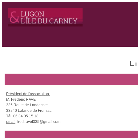
L
Président de l'association:
M. Frédéric RAVET
335 Route de Landecote
33240 Lalande de Fronsac
Tél
: 06 34 05 15 18
email
: fred.ravet335@gmail.com