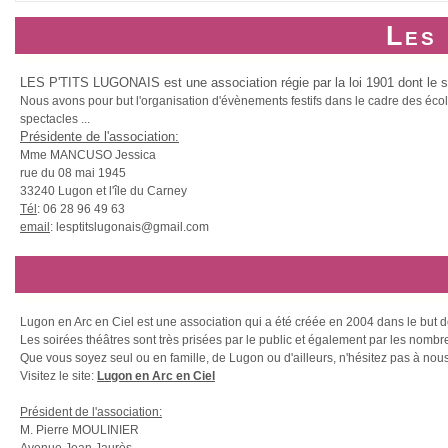
Les 
LES P'TITS LUGONAIS est une association régie par la loi 1901 dont le siè
Nous avons pour but l'organisation d'évènements festifs dans le cadre des écoles
spectacles ...
Présidente de l'association:
Mme MANCUSO Jessica
rue du 08 mai 1945
33240 Lugon et l'île du Carney
Tél
: 06 28 96 49 63
email
: lesptitslugonais@gmail.com
Lugon en Arc en Ciel est une association qui a été créée en 2004 dans le but de 
Les soirées théâtres sont très prisées par le public et également par les no
Que vous soyez seul ou en famille, de Lugon ou d'ailleurs, n'hésitez pas à nous
Visitez le site:
Lugon en Arc en Ciel
Président de l'association:
M. Pierre MOULINIER