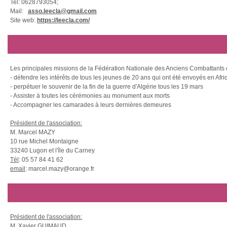
Tel: 0628793054;
Mail:
asso.leecla@gmail.com
Site web:
https://leecla.com/
Les principales missions de la Fédération Nationale des Anciens Combattants en
- défendre les intérêts de tous les jeunes de 20 ans qui ont été envoyés en Afri
- perpétuer le souvenir de la fin de la guerre d'Algérie tous les 19 mars
- Assister à toutes les cérémonies au monument aux morts
- Accompagner les camarades à leurs dernières demeures
Président de l'association:
M. Marcel MAZY
10 rue Michel Montaigne
33240 Lugon et l'île du Carney
Tél
: 05 57 84 41 62
email
: marcel.mazy@orange.fr
Président de l'association:
M. Xavier GUIMAUD