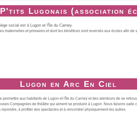
P'tits Lugonais (association é
ge social est à Lugon et l'Île du Carney.
 maternelles et primaires et dont les bénéfices sont reversés aux écoles afin de so
Lugon en Arc En Ciel
permettre aux habitants de Lugon et l'Île du Carney et des alentours de se retrouver
mbreuses Compagnies de théâtre qui aiment se produire à Lugon. Nous faisons salle
 rejoindre, à profiter des spectacles et à rencontrer physiquement les autres.