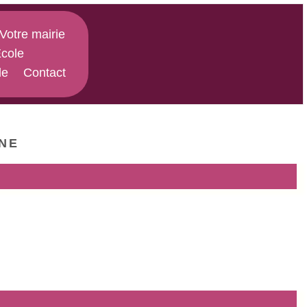
Votre mairie
cole
le
Contact
ne