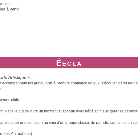
nt noël.
ées à venir.
Éecla
erté Artistique
» :
 accompagnant les pratiquants à prendre confiance en eux, s’écouter, gérer leur stre
te.
avons ciblé:
nt: dans le but de vivre un moment suspendu avec bébé et mieux gérer sa parental
le but de créer une cohésion au sein d’un groupe classe, de prendre confiance en so
ble des Animations)