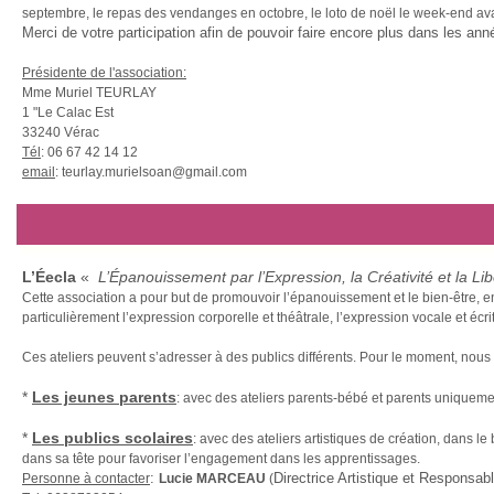
septembre, le repas des vendanges en octobre, le loto de noël le week-end ava
Merci de votre participation afin de pouvoir faire encore plus dans les ann
Présidente de l'association:
Mme Muriel TEURLAY
1 "Le Calac Est
33240 Vérac
Tél
: 06 67 42 14 12
email
: teurlay.murielsoan@gmail.com
L’Éecla
«
L’Épanouissement par l’Expression, la Créativité et la Lib
Cette association a pour but de promouvoir l’épanouissement et le bien-être, en
particulièrement l’expression corporelle et théâtrale, l’expression vocale et écri
Ces ateliers peuvent s’adresser à des publics différents. Pour le moment, nous 
*
Les jeunes parents
: avec des ateliers parents-bébé et parents uniqueme
*
Les publics scolaires
: avec des ateliers artistiques de création, dans 
dans sa tête pour favoriser l’engagement dans les apprentissages.
:
Directrice Artistique et Responsa
Personne à contacter
Lucie MARCEAU
(