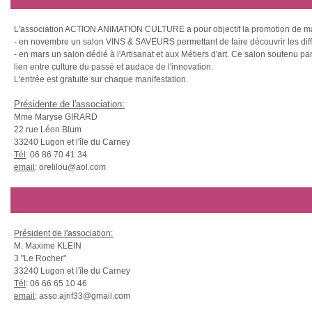
L'association ACTION ANIMATION CULTURE a pour objectif la promotion de manif
- en novembre un salon VINS & SAVEURS permettant de faire découvrir les différ
- en mars un salon dédié à l'Artisanat et aux Métiers d'art. Ce salon soutenu pa
lien entre culture du passé et audace de l'innovation.
L'entrée est gratuite sur chaque manifestation.
Présidente de l'association:
Mme Maryse GIRARD
22 rue Léon Blum
33240 Lugon et l'île du Carney
Tél
: 06 86 70 41 34
email
: orelilou@aol.com
Président de l'association:
M. Maxime KLEIN
3 "Le Rocher"
33240 Lugon et l'île du Carney
Tél
: 06 66 65 10 46
email
: asso.ajrif33@gmail.com