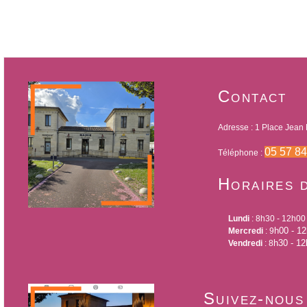
Contact
Adresse : 1 Place Jean 
05 57 84
Téléphone :
Horaires 
Lundi
: 8h30 - 12h00
h00 - 1
Mercredi
: 9
h30 - 1
Vendredi
: 8
Suivez-nous