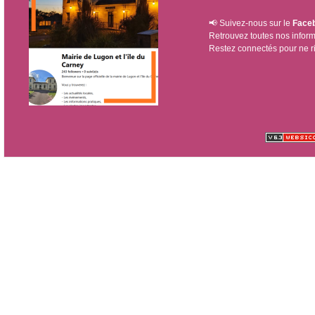
📢 Suivez-nous sur le
Facebo
Retrouvez toutes nos inform
Restez connectés pour ne r