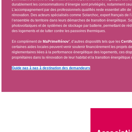
durablement les consommations d’énergie sont privilégiés, notamment ceux
L’accompagnement par des professionnels qualifiés reste essentiel afin de ga
rénovation. Des acteurs spécialisés comme Solarchoc, expert français de l
l’ensemble du territoire dans leurs démarches de transition énergétique. S
photovoltaïques et de systèmes de stockage par batterie, permettant de rédui
des logements et de lutter contre les passoires thermiques.
En complément de
MaPrimeRénov’
, d’autres dispositifs tels que les
Certif
certaines aides locales peuvent venir soutenir financièrement les projets 
réglementaires liées à la performance énergétique des logements, ces disp
propriétaires dans la rénovation de leur habitat et la transition énergétique d
Guide pas à pas à destination des demandeurs